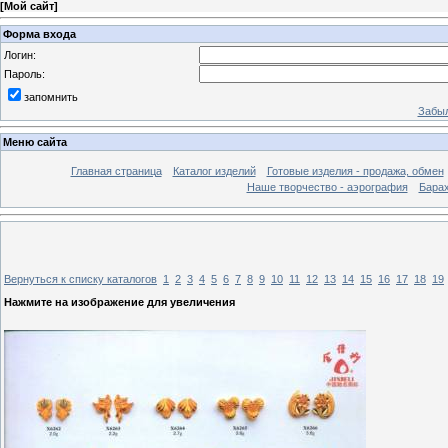
[
Мой сайт
]
Форма входа
Логин:
Пароль:
запомнить
Забыл
Меню сайта
Главная страница
Каталог изделий
Готовые изделия - продажа, обмен
Наше творчество - аэрография
Бара
Вернуться к списку каталогов
1
2
3
4
5
6
7
8
9
10
11
12
13
14
15
16
17
18
19
Нажмите на изображение для увеличения