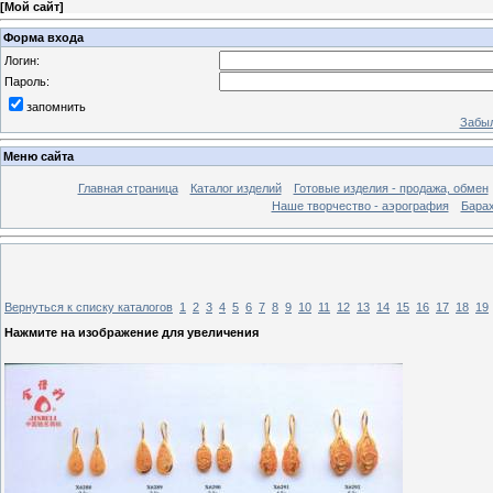
[
Мой сайт
]
Форма входа
Логин:
Пароль:
запомнить
Забыл
Меню сайта
Главная страница
Каталог изделий
Готовые изделия - продажа, обмен
Наше творчество - аэрография
Бара
Вернуться к списку каталогов
1
2
3
4
5
6
7
8
9
10
11
12
13
14
15
16
17
18
19
Нажмите на изображение для увеличения