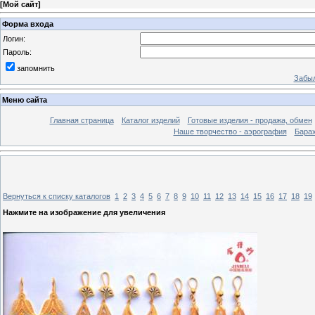
[
Мой сайт
]
Форма входа
Логин:
Пароль:
запомнить
Забыл
Меню сайта
Главная страница
Каталог изделий
Готовые изделия - продажа, обмен
Наше творчество - аэрография
Бара
Вернуться к списку каталогов
1
2
3
4
5
6
7
8
9
10
11
12
13
14
15
16
17
18
19
Нажмите на изображение для увеличения