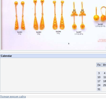
Calendar
Пн
Вт
3
4
10
11
17
18
24
25
31
Полная версия сайта