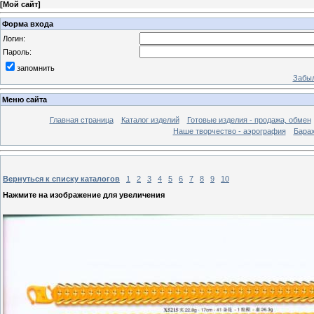
[
Мой сайт
]
Форма входа
Логин:
Пароль:
запомнить
Забыл
Меню сайта
Главная страница
Каталог изделий
Готовые изделия - продажа, обмен
Наше творчество - аэрография
Бара
Вернуться к списку каталогов
1
2
3
4
5
6
7
8
9
10
Нажмите на изображение для увеличения