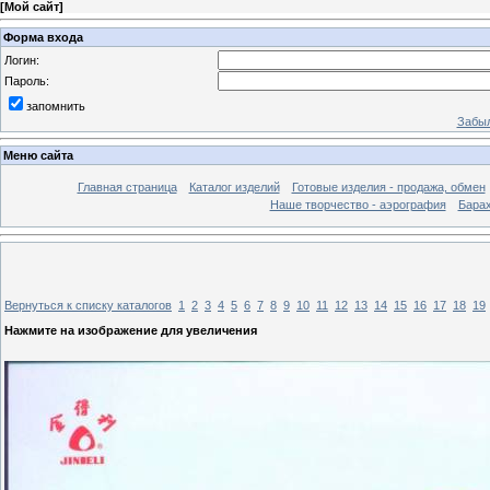
[
Мой сайт
]
Форма входа
Логин:
Пароль:
запомнить
Забыл
Меню сайта
Главная страница
Каталог изделий
Готовые изделия - продажа, обмен
Наше творчество - аэрография
Бара
Вернуться к списку каталогов
1
2
3
4
5
6
7
8
9
10
11
12
13
14
15
16
17
18
19
Нажмите на изображение для увеличения