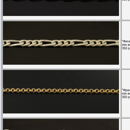
"Фига
min в
350 р.
"Фран
min в
350 р.