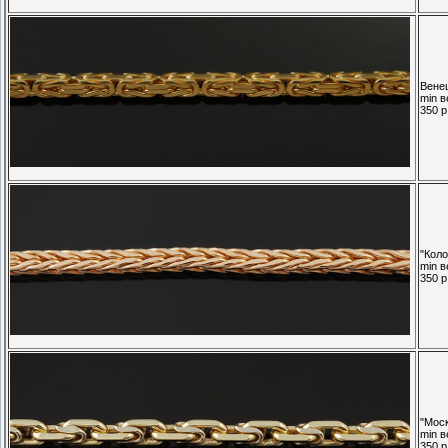
Венец
min в
350 р.
"Коло
min в
350 р.
"Моск
min в
350 р.