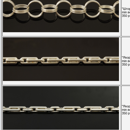
"Штор
min в
350 р.
"Якор
min в
350 р.
"Якор
min в
350 р.