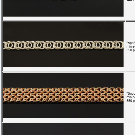
"Араб
min в
350 р.
"Бисс
min в
350 р.