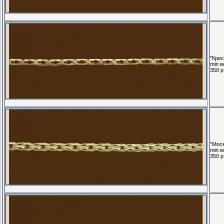
"Крес
min в
350 р.
"Моск
min в
350 р.