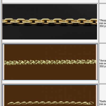
"Якор
min в
350 р.
"Анта
min в
350 р.
"Бабо
min в