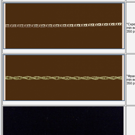
"Скре
min в
350 р.
"Фран
min в
350 р.