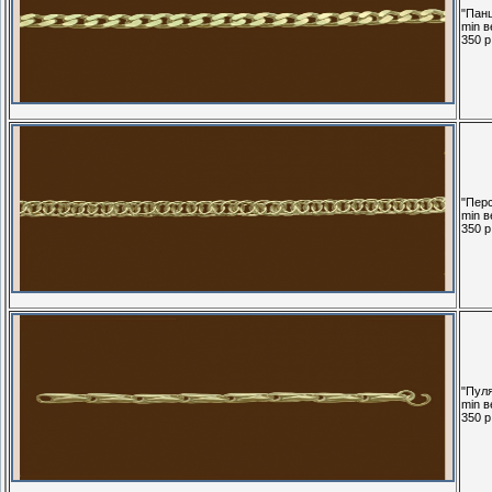
"Панц
min в
350 р.
"Перс
min в
350 р.
"Пуля
min в
350 р.