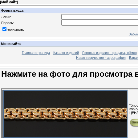
[
Мой сайт
]
Форма входа
Логин:
Пароль:
запомнить
Забыл
Меню сайта
Главная страница
Каталог изделий
Готовые изделия - продажа, обмен
Наше творчество - аэрография
Бара
Нажмите на фото для просмотра 
"Бисс
min в
ЦЕН