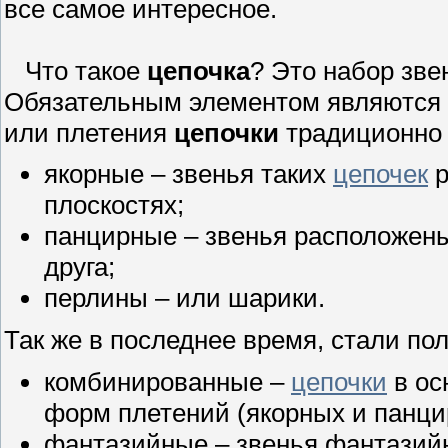
все самое интересное.
Что такое
цепочка
? Это набор зве
Обязательным элементом являются з
или плетения
цепочки
традиционно 
якорные – звенья таких
цепочек
р
плоскостях;
панцирные – звенья расположены
друга;
перлины – или шарики.
Так же в последнее время, стали по
комбинированные –
цепочки
в ос
форм плетений (якорных и панци
фантазийные – звенья фантази