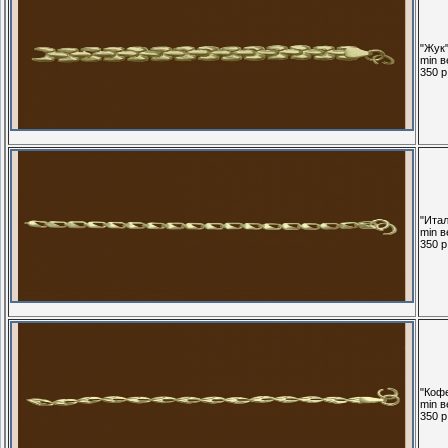
"Жук"
min в
350 р.
"Ита
min в
350 р.
"Кофе
min в
350 р.