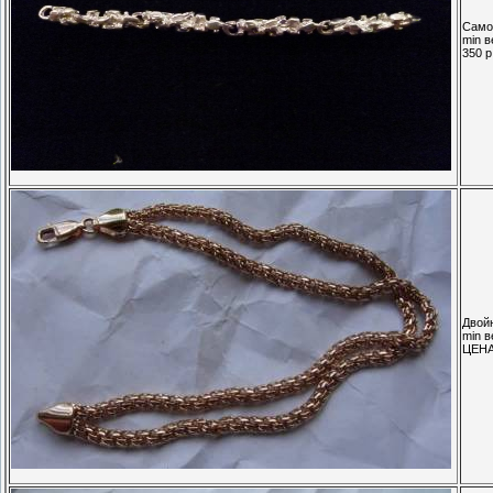
Само
min в
350 р.
Двой
min в
ЦЕН