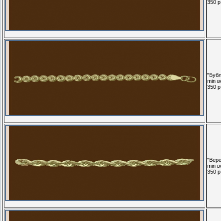
350 р.
"Бубл
min в
350 р.
"Вере
min в
350 р.