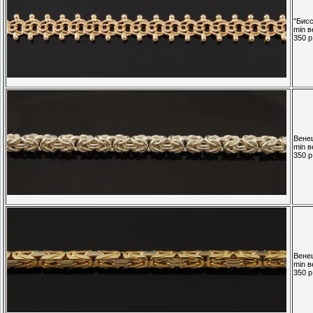
"Бис
min в
350 р.
Венец
min в
350 р.
Венец
min в
350 р.