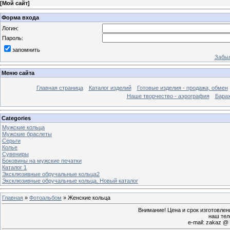
[
Мой сайт
]
Форма входа
Логин:
Пароль:
запомнить
Забыл
Меню сайта
Главная страница
Каталог изделий
Готовые изделия - продажа, обмен
Наше творчество - аэрография
Бара
Categories
Мужские кольца
Мужские браслеты
Серьги
Колье
Сувениры
Боковины на мужские печатки
Каталог 1
Эксклюзивные обручальные кольца2
Эксклюзивные обручальные кольца. Новый каталог
Главная
»
Фотоальбом
» Женские кольца
Внимание! Цена и срок изготовле
наш тел
e-mail: zakaz @