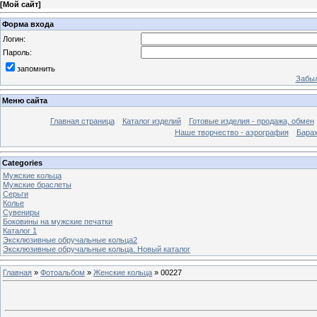
[
Мой сайт
]
Форма входа
Логин:
Пароль:
запомнить
Забыл
Меню сайта
Главная страница
Каталог изделий
Готовые изделия - продажа, обмен
Наше творчество - аэрография
Бара
Categories
Мужские кольца
Мужские браслеты
Серьги
Колье
Сувениры
Боковины на мужские печатки
Каталог 1
Эксклюзивные обручальные кольца2
Эксклюзивные обручальные кольца. Новый каталог
Главная
»
Фотоальбом
»
Женские кольца
» 00227