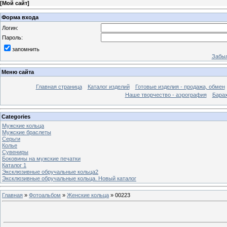
[
Мой сайт
]
Форма входа
Логин:
Пароль:
запомнить
Забыл
Меню сайта
Главная страница
Каталог изделий
Готовые изделия - продажа, обмен
Наше творчество - аэрография
Бара
Categories
Мужские кольца
Мужские браслеты
Серьги
Колье
Сувениры
Боковины на мужские печатки
Каталог 1
Эксклюзивные обручальные кольца2
Эксклюзивные обручальные кольца. Новый каталог
Главная
»
Фотоальбом
»
Женские кольца
» 00223