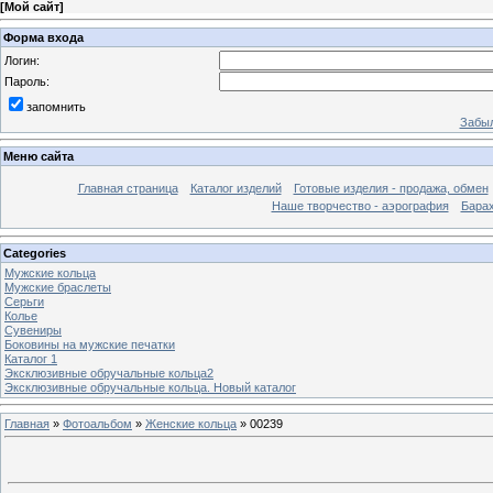
[
Мой сайт
]
Форма входа
Логин:
Пароль:
запомнить
Забыл
Меню сайта
Главная страница
Каталог изделий
Готовые изделия - продажа, обмен
Наше творчество - аэрография
Бара
Categories
Мужские кольца
Мужские браслеты
Серьги
Колье
Сувениры
Боковины на мужские печатки
Каталог 1
Эксклюзивные обручальные кольца2
Эксклюзивные обручальные кольца. Новый каталог
Главная
»
Фотоальбом
»
Женские кольца
» 00239