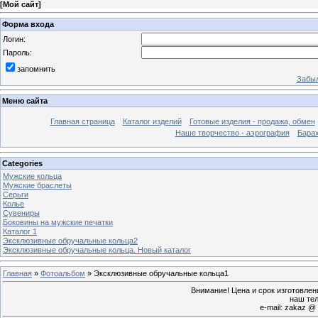
[
Мой сайт
]
Форма входа
Логин:
Пароль:
запомнить
Забыл
Меню сайта
Главная страница
Каталог изделий
Готовые изделия - продажа, обмен
Наше творчество - аэрография
Бара
Categories
Мужские кольца
Мужские браслеты
Серьги
Колье
Сувениры
Боковины на мужские печатки
Каталог 1
Эксклюзивные обручальные кольца2
Эксклюзивные обручальные кольца. Новый каталог
Главная
»
Фотоальбом
» Эксклюзивные обручальные кольца1
Внимание! Цена и срок изготовле
наш тел
e-mail: zakaz @