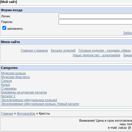
[
Мой сайт
]
Форма входа
Логин:
Пароль:
запомнить
Забыл
Меню сайта
Главная страница
Каталог изделий
Готовые изделия - продажа, обмен
Наше творчество - аэрография
Бара
Categories
Мужские кольца
Мужские браслеты
Серьги
Колье
Сувениры
Боковины на мужские печатки
Каталог 1
Эксклюзивные обручальные кольца2
Эксклюзивные обручальные кольца. Новый каталог
Главная
»
Фотоальбом
» Кресты
Внимание! Цена и срок изготовле
наш тел
e-mail: zakaz @