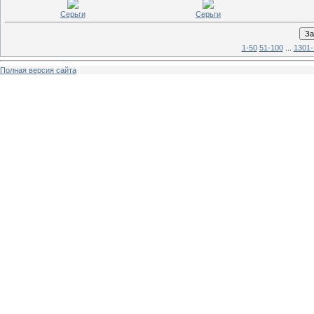
Серьги
Серьги
1-50
51-100
...
1301-
Полная версия сайта