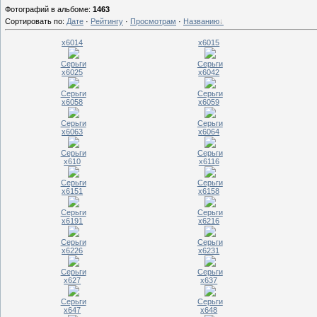
Фотографий в альбоме
:
1463
Сортировать по
:
Дате
·
Рейтингу
·
Просмотрам
·
Названию
x6014
x6015
Серьги
Серьги
x6025
x6042
Серьги
Серьги
x6058
x6059
Серьги
Серьги
x6063
x6064
Серьги
Серьги
x610
x6116
Серьги
Серьги
x6151
x6158
Серьги
Серьги
x6191
x6216
Серьги
Серьги
x6226
x6231
Серьги
Серьги
x627
x637
Серьги
Серьги
x647
x648