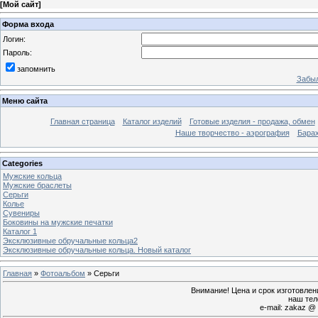
[
Мой сайт
]
Форма входа
Логин:
Пароль:
запомнить
Забыл
Меню сайта
Главная страница
Каталог изделий
Готовые изделия - продажа, обмен
Наше творчество - аэрография
Бара
Categories
Мужские кольца
Мужские браслеты
Серьги
Колье
Сувениры
Боковины на мужские печатки
Каталог 1
Эксклюзивные обручальные кольца2
Эксклюзивные обручальные кольца. Новый каталог
Главная
»
Фотоальбом
» Серьги
Внимание! Цена и срок изготовле
наш тел
e-mail: zakaz @