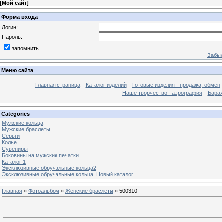
[
Мой сайт
]
Форма входа
Логин:
Пароль:
запомнить
Забыл
Меню сайта
Главная страница
Каталог изделий
Готовые изделия - продажа, обмен
Наше творчество - аэрография
Бара
Categories
Мужские кольца
Мужские браслеты
Серьги
Колье
Сувениры
Боковины на мужские печатки
Каталог 1
Эксклюзивные обручальные кольца2
Эксклюзивные обручальные кольца. Новый каталог
Главная
»
Фотоальбом
»
Женские браслеты
» 500310