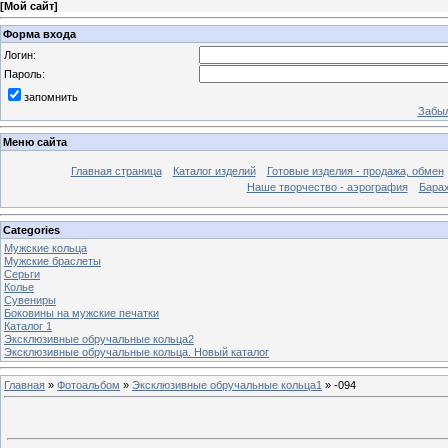
[
Мой сайт
]
Форма входа
Логин:
Пароль:
запомнить
Забыл
Меню сайта
Главная страница
Каталог изделий
Готовые изделия - продажа, обмен
Наше творчество - аэрография
Бара
Categories
Мужские кольца
Мужские браслеты
Серьги
Колье
Сувениры
Боковины на мужские печатки
Каталог 1
Эксклюзивные обручальные кольца2
Эксклюзивные обручальные кольца. Новый каталог
Главная
»
Фотоальбом
»
Эксклюзивные обручальные кольца1
» -094