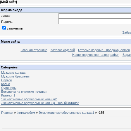
[
Мой сайт
]
Форма входа
Логин:
Пароль:
запомнить
Забыл
Меню сайта
Главная страница
Каталог изделий
Готовые изделия - продажа, обмен
Наше творчество - аэрография
Бара
Categories
Мужские кольца
Мужские браслеты
Серьги
Колье
Сувениры
Боковины на мужские печатки
Каталог 1
Эксклюзивные обручальные кольца2
Эксклюзивные обручальные кольца. Новый каталог
Главная
»
Фотоальбом
»
Эксклюзивные обручальные кольца1
» -155