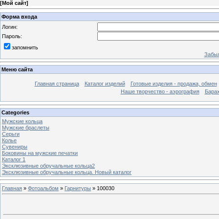
[
Мой сайт
]
Форма входа
Логин:
Пароль:
запомнить
Забыл
Меню сайта
Главная страница
Каталог изделий
Готовые изделия - продажа, обмен
Наше творчество - аэрография
Бара
Categories
Мужские кольца
Мужские браслеты
Серьги
Колье
Сувениры
Боковины на мужские печатки
Каталог 1
Эксклюзивные обручальные кольца2
Эксклюзивные обручальные кольца. Новый каталог
Главная
»
Фотоальбом
»
Гарнитуры
» 100030