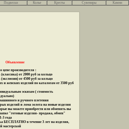
Подвески
Колье
Кресты
Сувениры
Камни
Объявление
о цене производителя :
(классика) от 2000 руб за кольцо
 (экслюзив) от 4500 руб за кольцо
их и женских изделий по каталогам от 3500 руб
дивидуальным эскизам ( стоимость
идуально)
 машинного и ручного плетения
рых изделий и лома золота на новые изделия
орые вы можете приобрести или обменять вы
папке "готовые изделия- продажа, обмен"
1-3 года
ка БЕСПЛАТНО в течение 3 лет на изделия,
ей мастерской