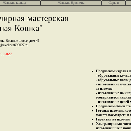
Женcкие кольца
Женские браслеты
Серьги
ирная мастерская
ная Кошка"
ток, Военное шоссе, дом 41
z@uvelirka699027.ru
699-027
Предлагаем изделия п
- обручальные кольца 
- обручальные кольца
- изготовление мужск
за изделие
- изготовление по ин
оговаривается индив
- изготовление цепей
Предлагаем обмен ста
Готовые изделия, кот
можете посмотреть в 
Гарантия на изделия 
Ультразвуковая чист
изготовленные в наш