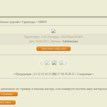
Каталог изделий
»
Гарнитуры
» 100076
Просмотров
: 1118 |
Размеры
: 158x282px/28.0Kb
Дата
: 10.04.2011 |
Добавил
:
Administrator
« Предыдущая
|
11
12
13
14
15
[
16
]
17
18
19
20
21
|
Следующая »
распечатать эту страницу и показать мастеру, если планируете посетить нашу мастерску