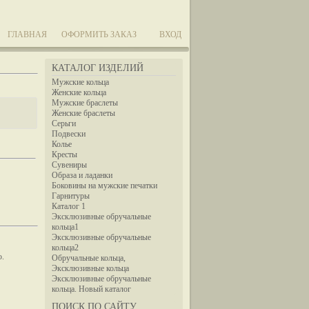
ГЛАВНАЯ
ОФОРМИТЬ ЗАКАЗ
ВХОД
КАТАЛОГ ИЗДЕЛИЙ
Мужские кольца
Женские кольца
Мужские браслеты
Женские браслеты
Серьги
Подвески
Колье
Кресты
Сувениры
Образа и ладанки
Боковины на мужские печатки
Гарнитуры
Каталог 1
Эксклюзивные обручальные
кольца1
Эксклюзивные обручальные
кольца2
ю.
Обручальные кольца,
Эксклюзивные кольца
Эксклюзивные обручальные
кольца. Новый каталог
ПОИСК ПО САЙТУ