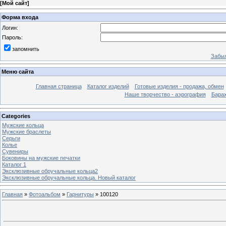
[
Мой сайт
]
Форма входа
Логин:
Пароль:
запомнить
Забыл
Меню сайта
Главная страница
Каталог изделий
Готовые изделия - продажа, обмен
Наше творчество - аэрография
Бара
Categories
Мужские кольца
Мужские браслеты
Серьги
Колье
Сувениры
Боковины на мужские печатки
Каталог 1
Эксклюзивные обручальные кольца2
Эксклюзивные обручальные кольца. Новый каталог
Главная
»
Фотоальбом
»
Гарнитуры
» 100120