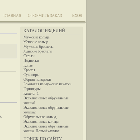
ГЛАВНАЯ
ОФОРМИТЬ ЗАКАЗ
ВХОД
КАТАЛОГ ИЗДЕЛИЙ
Мужские кольца
Женские кольца
Мужские браслеты
Женские браслеты
Серьги
Подвески
Колье
Кресты
Сувениры
Образа и ладанки
Боковины на мужские печатки
Гарнитуры
Каталог 1
Эксклюзивные обручальные
кольца1
Эксклюзивные обручальные
кольца2
ю.
Обручальные кольца,
Эксклюзивные кольца
Эксклюзивные обручальные
кольца. Новый каталог
ПОИСК ПО САЙТУ