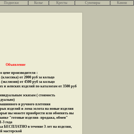
Подвески
Колье
Кресты
Сувениры
Камни
Объявление
о цене производителя :
(классика) от 2000 руб за кольцо
 (экслюзив) от 4500 руб за кольцо
их и женских изделий по каталогам от 3500 руб
дивидуальным эскизам ( стоимость
идуально)
 машинного и ручного плетения
рых изделий и лома золота на новые изделия
орые вы можете приобрести или обменять вы
папке "готовые изделия- продажа, обмен"
1-3 года
ка БЕСПЛАТНО в течение 3 лет на изделия,
ей мастерской