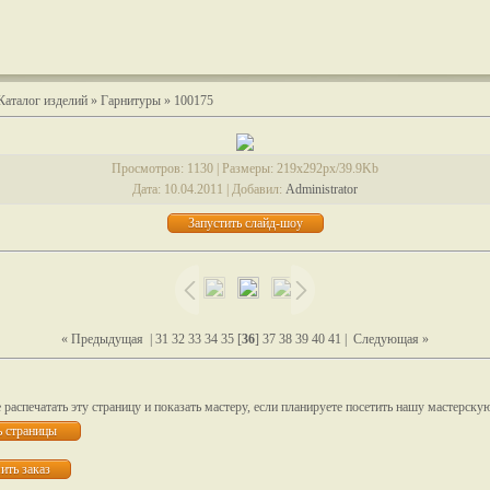
Каталог изделий
»
Гарнитуры
» 100175
Просмотров
: 1130 |
Размеры
: 219x292px/39.9Kb
Дата
: 10.04.2011 |
Добавил
:
Administrator
« Предыдущая
|
31
32
33
34
35
[
36
]
37
38
39
40
41
|
Следующая »
распечатать эту страницу и показать мастеру, если планируете посетить нашу мастерску