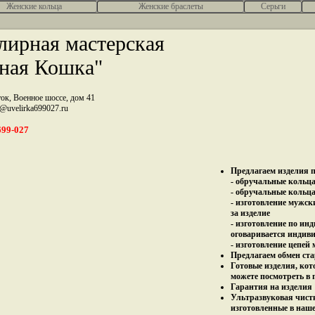
Женcкие кольца
Женские браслеты
Серьги
ирная мастерская
ная Кошка"
ток, Военное шоссе, дом 41
z@uvelirka699027.ru
699-027
Предлагаем изделия п
- обручальные кольца 
- обручальные кольца
- изготовление мужск
за изделие
- изготовление по ин
оговаривается индив
- изготовление цепей
Предлагаем обмен ста
Готовые изделия, кот
можете посмотреть в 
Гарантия на изделия 
Ультразвуковая чист
изготовленные в наш