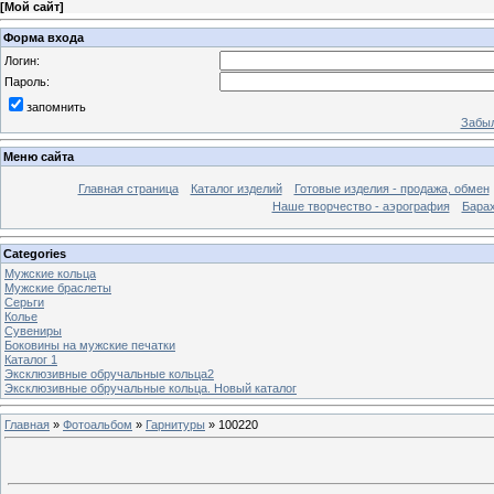
[
Мой сайт
]
Форма входа
Логин:
Пароль:
запомнить
Забыл
Меню сайта
Главная страница
Каталог изделий
Готовые изделия - продажа, обмен
Наше творчество - аэрография
Бара
Categories
Мужские кольца
Мужские браслеты
Серьги
Колье
Сувениры
Боковины на мужские печатки
Каталог 1
Эксклюзивные обручальные кольца2
Эксклюзивные обручальные кольца. Новый каталог
Главная
»
Фотоальбом
»
Гарнитуры
» 100220