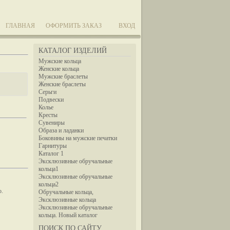
ГЛАВНАЯ
ОФОРМИТЬ ЗАКАЗ
ВХОД
КАТАЛОГ ИЗДЕЛИЙ
Мужские кольца
Женские кольца
Мужские браслеты
Женские браслеты
Серьги
Подвески
Колье
Кресты
Сувениры
Образа и ладанки
Боковины на мужские печатки
Гарнитуры
Каталог 1
Эксклюзивные обручальные
кольца1
Эксклюзивные обручальные
кольца2
ю.
Обручальные кольца,
Эксклюзивные кольца
Эксклюзивные обручальные
кольца. Новый каталог
ПОИСК ПО САЙТУ