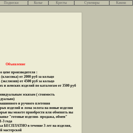
Подвески
Колье
Кресты
Сувениры
Камни
Объявление
о цене производителя :
(классика) от 2000 руб за кольцо
 (экслюзив) от 4500 руб за кольцо
их и женских изделий по каталогам от 3500 руб
дивидуальным эскизам ( стоимость
идуально)
 машинного и ручного плетения
рых изделий и лома золота на новые изделия
орые вы можете приобрести или обменять вы
папке "готовые изделия- продажа, обмен"
1-3 года
ка БЕСПЛАТНО в течение 3 лет на изделия,
ей мастерской