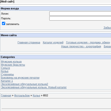
[
Мой сайт
]
Форма входа
Логин:
Пароль:
запомнить
Забыл
Меню сайта
Главная страница
Каталог изделий
Готовые изделия - продажа, обмен
Наше творчество - аэрография
Бара
Categories
Мужские кольца
Мужские браслеты
Серьги
Колье
Сувениры
Боковины на мужские печатки
Каталог 1
Эксклюзивные обручальные кольца2
Эксклюзивные обручальные кольца. Новый каталог
Главная
»
Фотоальбом
»
Колье
» l802