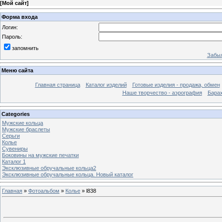
[
Мой сайт
]
Форма входа
Логин:
Пароль:
запомнить
Забыл
Меню сайта
Главная страница
Каталог изделий
Готовые изделия - продажа, обмен
Наше творчество - аэрография
Бара
Categories
Мужские кольца
Мужские браслеты
Серьги
Колье
Сувениры
Боковины на мужские печатки
Каталог 1
Эксклюзивные обручальные кольца2
Эксклюзивные обручальные кольца. Новый каталог
Главная
»
Фотоальбом
»
Колье
» l838