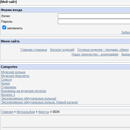
[
Мой сайт
]
Форма входа
Логин:
Пароль:
запомнить
Забыл
Меню сайта
Главная страница
Каталог изделий
Готовые изделия - продажа, обмен
Наше творчество - аэрография
Бара
Categories
Мужские кольца
Мужские браслеты
Серьги
Колье
Сувениры
Боковины на мужские печатки
Каталог 1
Эксклюзивные обручальные кольца2
Эксклюзивные обручальные кольца. Новый каталог
Главная
»
Фотоальбом
»
Кресты
» 0034