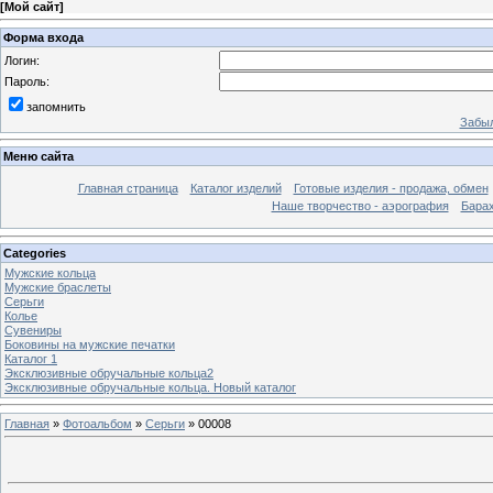
[
Мой сайт
]
Форма входа
Логин:
Пароль:
запомнить
Забыл
Меню сайта
Главная страница
Каталог изделий
Готовые изделия - продажа, обмен
Наше творчество - аэрография
Бара
Categories
Мужские кольца
Мужские браслеты
Серьги
Колье
Сувениры
Боковины на мужские печатки
Каталог 1
Эксклюзивные обручальные кольца2
Эксклюзивные обручальные кольца. Новый каталог
Главная
»
Фотоальбом
»
Серьги
» 00008