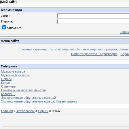
[
Мой сайт
]
Форма входа
Логин:
Пароль:
запомнить
Забыл
Меню сайта
Главная страница
Каталог изделий
Готовые изделия - продажа, обмен
Наше творчество - аэрография
Бара
Categories
Мужские кольца
Мужские браслеты
Серьги
Колье
Сувениры
Боковины на мужские печатки
Каталог 1
Эксклюзивные обручальные кольца2
Эксклюзивные обручальные кольца. Новый каталог
Главная
»
Фотоальбом
»
Серьги
» 00037