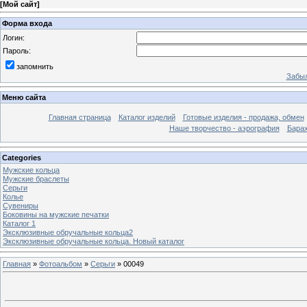
[
Мой сайт
]
Форма входа
Логин:
Пароль:
запомнить
Забыл
Меню сайта
Главная страница
Каталог изделий
Готовые изделия - продажа, обмен
Наше творчество - аэрография
Бара
Categories
Мужские кольца
Мужские браслеты
Серьги
Колье
Сувениры
Боковины на мужские печатки
Каталог 1
Эксклюзивные обручальные кольца2
Эксклюзивные обручальные кольца. Новый каталог
Главная
»
Фотоальбом
»
Серьги
» 00049