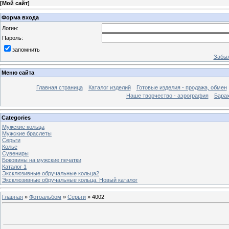
[
Мой сайт
]
Форма входа
Логин:
Пароль:
запомнить
Забыл
Меню сайта
Главная страница
Каталог изделий
Готовые изделия - продажа, обмен
Наше творчество - аэрография
Бара
Categories
Мужские кольца
Мужские браслеты
Серьги
Колье
Сувениры
Боковины на мужские печатки
Каталог 1
Эксклюзивные обручальные кольца2
Эксклюзивные обручальные кольца. Новый каталог
Главная
»
Фотоальбом
»
Серьги
» 4002