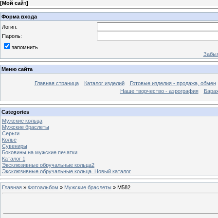
[
Мой сайт
]
Форма входа
Логин:
Пароль:
запомнить
Забыл
Меню сайта
Главная страница
Каталог изделий
Готовые изделия - продажа, обмен
Наше творчество - аэрография
Бара
Categories
Мужские кольца
Мужские браслеты
Серьги
Колье
Сувениры
Боковины на мужские печатки
Каталог 1
Эксклюзивные обручальные кольца2
Эксклюзивные обручальные кольца. Новый каталог
Главная
»
Фотоальбом
»
Мужские браслеты
» M582