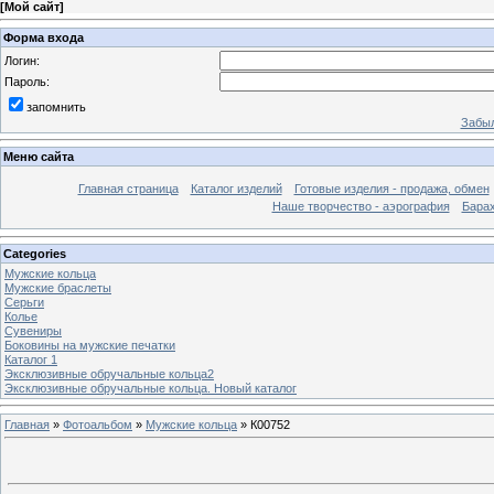
[
Мой сайт
]
Форма входа
Логин:
Пароль:
запомнить
Забыл
Меню сайта
Главная страница
Каталог изделий
Готовые изделия - продажа, обмен
Наше творчество - аэрография
Бара
Categories
Мужские кольца
Мужские браслеты
Серьги
Колье
Сувениры
Боковины на мужские печатки
Каталог 1
Эксклюзивные обручальные кольца2
Эксклюзивные обручальные кольца. Новый каталог
Главная
»
Фотоальбом
»
Мужские кольца
» К00752