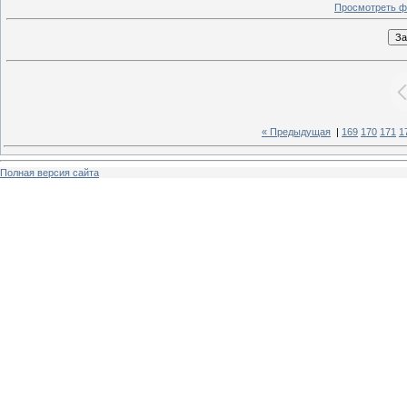
Просмотреть ф
« Предыдущая
|
169
170
171
1
Полная версия сайта