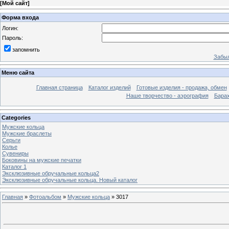
[
Мой сайт
]
Форма входа
Логин:
Пароль:
запомнить
Забыл
Меню сайта
Главная страница
Каталог изделий
Готовые изделия - продажа, обмен
Наше творчество - аэрография
Бара
Categories
Мужские кольца
Мужские браслеты
Серьги
Колье
Сувениры
Боковины на мужские печатки
Каталог 1
Эксклюзивные обручальные кольца2
Эксклюзивные обручальные кольца. Новый каталог
Главная
»
Фотоальбом
»
Мужские кольца
» 3017