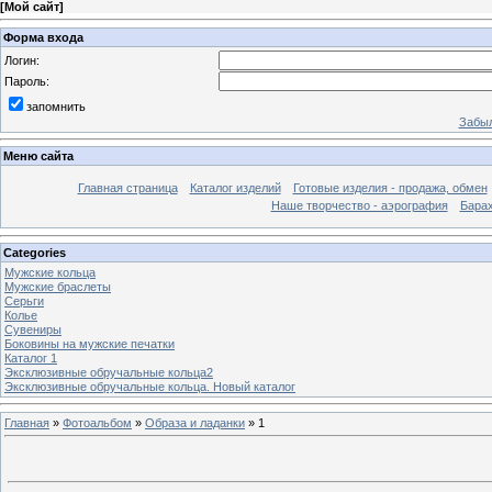
[
Мой сайт
]
Форма входа
Логин:
Пароль:
запомнить
Забыл
Меню сайта
Главная страница
Каталог изделий
Готовые изделия - продажа, обмен
Наше творчество - аэрография
Бара
Categories
Мужские кольца
Мужские браслеты
Серьги
Колье
Сувениры
Боковины на мужские печатки
Каталог 1
Эксклюзивные обручальные кольца2
Эксклюзивные обручальные кольца. Новый каталог
Главная
»
Фотоальбом
»
Образа и ладанки
» 1