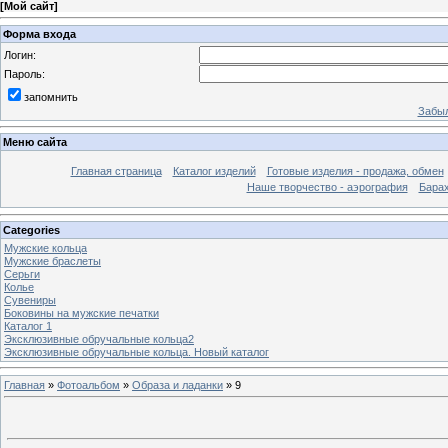
[
Мой сайт
]
Форма входа
Логин:
Пароль:
запомнить
Забыл
Меню сайта
Главная страница
Каталог изделий
Готовые изделия - продажа, обмен
Наше творчество - аэрография
Бара
Categories
Мужские кольца
Мужские браслеты
Серьги
Колье
Сувениры
Боковины на мужские печатки
Каталог 1
Эксклюзивные обручальные кольца2
Эксклюзивные обручальные кольца. Новый каталог
Главная
»
Фотоальбом
»
Образа и ладанки
» 9