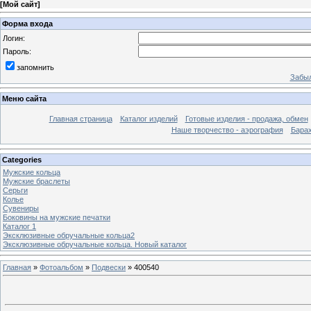
[
Мой сайт
]
Форма входа
Логин:
Пароль:
запомнить
Забыл
Меню сайта
Главная страница
Каталог изделий
Готовые изделия - продажа, обмен
Наше творчество - аэрография
Бара
Categories
Мужские кольца
Мужские браслеты
Серьги
Колье
Сувениры
Боковины на мужские печатки
Каталог 1
Эксклюзивные обручальные кольца2
Эксклюзивные обручальные кольца. Новый каталог
Главная
»
Фотоальбом
»
Подвески
» 400540