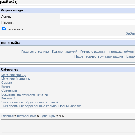
[
Мой сайт
]
Форма входа
Логин:
Пароль:
запомнить
Забыл
Меню сайта
Главная страница
Каталог изделий
Готовые изделия - продажа, обмен
Наше творчество - аэрография
Бара
Categories
Мужские кольца
Мужские браслеты
Серьги
Колье
Сувениры
Боковины на мужские печатки
Каталог 1
Эксклюзивные обручальные кольца2
Эксклюзивные обручальные кольца. Новый каталог
Главная
»
Фотоальбом
»
Сувениры
» 907