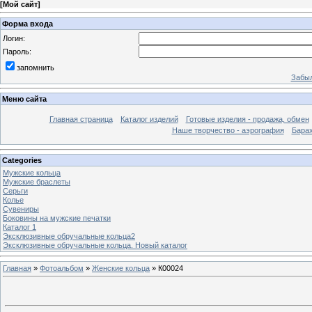
[
Мой сайт
]
Форма входа
Логин:
Пароль:
запомнить
Забыл
Меню сайта
Главная страница
Каталог изделий
Готовые изделия - продажа, обмен
Наше творчество - аэрография
Бара
Categories
Мужские кольца
Мужские браслеты
Серьги
Колье
Сувениры
Боковины на мужские печатки
Каталог 1
Эксклюзивные обручальные кольца2
Эксклюзивные обручальные кольца. Новый каталог
Главная
»
Фотоальбом
»
Женские кольца
» К00024