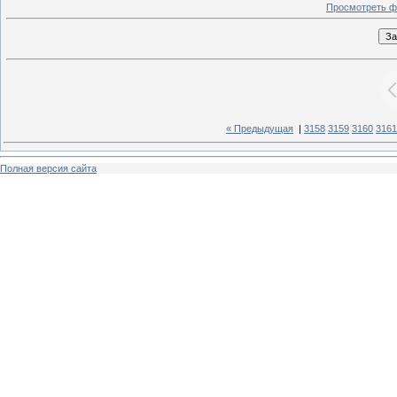
Просмотреть ф
« Предыдущая
|
3158
3159
3160
3161
Полная версия сайта