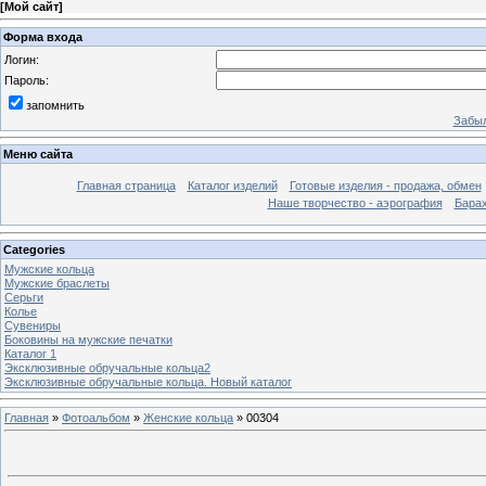
[
Мой сайт
]
Форма входа
Логин:
Пароль:
запомнить
Забыл
Меню сайта
Главная страница
Каталог изделий
Готовые изделия - продажа, обмен
Наше творчество - аэрография
Бара
Categories
Мужские кольца
Мужские браслеты
Серьги
Колье
Сувениры
Боковины на мужские печатки
Каталог 1
Эксклюзивные обручальные кольца2
Эксклюзивные обручальные кольца. Новый каталог
Главная
»
Фотоальбом
»
Женские кольца
» 00304