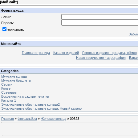
[
Мой сайт
]
Форма входа
Логин:
Пароль:
запомнить
Забыл
Меню сайта
Главная страница
Каталог изделий
Готовые изделия - продажа, обмен
Наше творчество - аэрография
Бара
Categories
Мужские кольца
Мужские браслеты
Серьги
Колье
Сувениры
Боковины на мужские печатки
Каталог 1
Эксклюзивные обручальные кольца2
Эксклюзивные обручальные кольца. Новый каталог
Главная
»
Фотоальбом
»
Женские кольца
» 00323