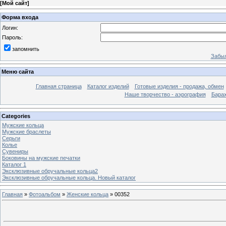
[
Мой сайт
]
Форма входа
Логин:
Пароль:
запомнить
Забыл
Меню сайта
Главная страница
Каталог изделий
Готовые изделия - продажа, обмен
Наше творчество - аэрография
Бара
Categories
Мужские кольца
Мужские браслеты
Серьги
Колье
Сувениры
Боковины на мужские печатки
Каталог 1
Эксклюзивные обручальные кольца2
Эксклюзивные обручальные кольца. Новый каталог
Главная
»
Фотоальбом
»
Женские кольца
» 00352