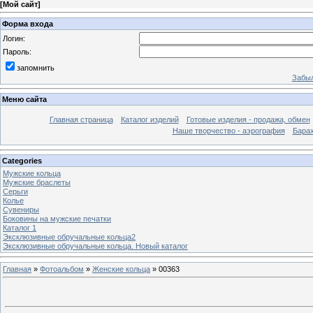
[
Мой сайт
]
Форма входа
Логин:
Пароль:
запомнить
Забыл
Меню сайта
Главная страница
Каталог изделий
Готовые изделия - продажа, обмен
Наше творчество - аэрография
Бара
Categories
Мужские кольца
Мужские браслеты
Серьги
Колье
Сувениры
Боковины на мужские печатки
Каталог 1
Эксклюзивные обручальные кольца2
Эксклюзивные обручальные кольца. Новый каталог
Главная
»
Фотоальбом
»
Женские кольца
» 00363