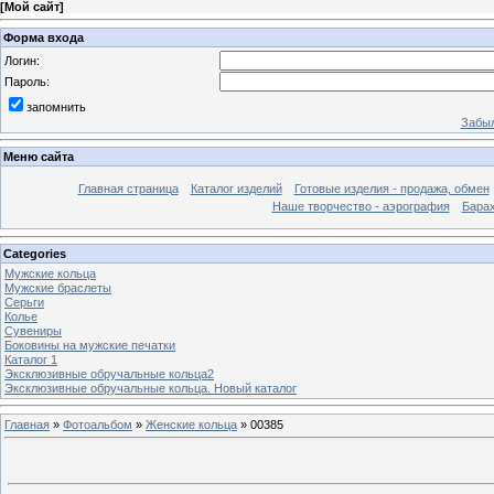
[
Мой сайт
]
Форма входа
Логин:
Пароль:
запомнить
Забыл
Меню сайта
Главная страница
Каталог изделий
Готовые изделия - продажа, обмен
Наше творчество - аэрография
Бара
Categories
Мужские кольца
Мужские браслеты
Серьги
Колье
Сувениры
Боковины на мужские печатки
Каталог 1
Эксклюзивные обручальные кольца2
Эксклюзивные обручальные кольца. Новый каталог
Главная
»
Фотоальбом
»
Женские кольца
» 00385