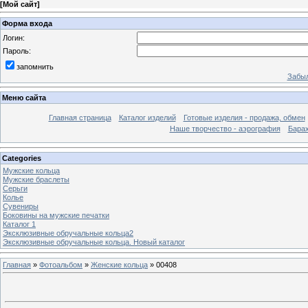
[
Мой сайт
]
Форма входа
Логин:
Пароль:
запомнить
Забыл
Меню сайта
Главная страница
Каталог изделий
Готовые изделия - продажа, обмен
Наше творчество - аэрография
Бара
Categories
Мужские кольца
Мужские браслеты
Серьги
Колье
Сувениры
Боковины на мужские печатки
Каталог 1
Эксклюзивные обручальные кольца2
Эксклюзивные обручальные кольца. Новый каталог
Главная
»
Фотоальбом
»
Женские кольца
» 00408