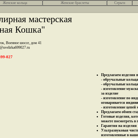
Женcкие кольца
Женские браслеты
Серьги
ирная мастерская
ная Кошка"
ток, Военное шоссе, дом 41
z@uvelirka699027.ru
699-027
Предлагаем изделия п
- обручальные кольца 
- обручальные кольца
- изготовление мужск
за изделие
- изготовление по ин
оговаривается индив
- изготовление цепей
Предлагаем обмен ста
Готовые изделия, кот
можете посмотреть в 
Гарантия на изделия 
Ультразвуковая чист
изготовленные в наш