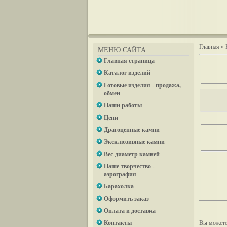
Главная
»
МЕНЮ САЙТА
Главная страница
Каталог изделий
Готовые изделия - продажа,
обмен
Наши работы
Цепи
Драгоценные камни
Эксклюзивные камни
Вес-диаметр камней
Наше творчество -
аэрография
Барахолка
Оформить заказ
Оплата и доставка
Контакты
Вы можете 