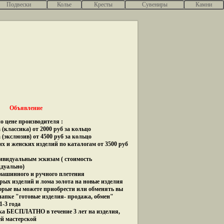
Подвески
Колье
Кресты
Сувениры
Камни
Объявление
о цене производителя :
(классика) от 2000 руб за кольцо
 (экслюзив) от 4500 руб за кольцо
их и женских изделий по каталогам от 3500 руб
дивидуальным эскизам ( стоимость
идуально)
 машинного и ручного плетения
рых изделий и лома золота на новые изделия
орые вы можете приобрести или обменять вы
папке "готовые изделия- продажа, обмен"
1-3 года
ка БЕСПЛАТНО в течение 3 лет на изделия,
ей мастерской