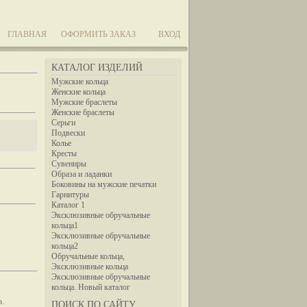
ГЛАВНАЯ
ОФОРМИТЬ ЗАКАЗ
ВХОД
КАТАЛОГ ИЗДЕЛИЙ
Мужские кольца
Женские кольца
Мужские браслеты
Женские браслеты
Серьги
Подвески
Колье
Кресты
Сувениры
Образа и ладанки
Боковины на мужские печатки
Гарнитуры
Каталог 1
Эксклюзивные обручальные
кольца1
Эксклюзивные обручальные
кольца2
Обручальные кольца,
Эксклюзивные кольца
Эксклюзивные обручальные
кольца. Новый каталог
ю.
ПОИСК ПО САЙТУ