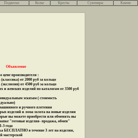
Подвески
Колье
Кресты
Сувениры
Камни
Объявление
о цене производителя :
(классика) от 2000 руб за кольцо
 (экслюзив) от 4500 руб за кольцо
их и женских изделий по каталогам от 3500 руб
дивидуальным эскизам ( стоимость
идуально)
 машинного и ручного плетения
рых изделий и лома золота на новые изделия
орые вы можете приобрести или обменять вы
папке "готовые изделия- продажа, обмен"
1-3 года
ка БЕСПЛАТНО в течение 3 лет на изделия,
ей мастерской