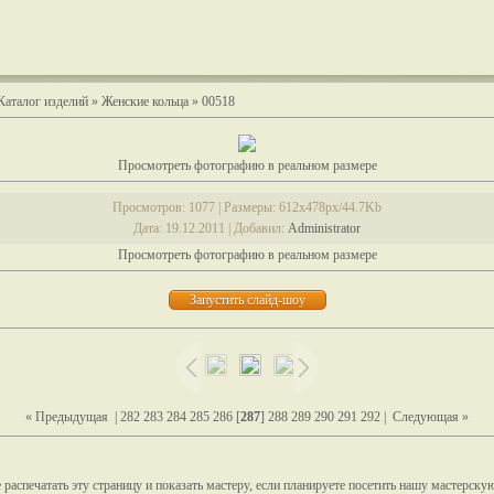
Каталог изделий
»
Женские кольца
» 00518
Просмотреть фотографию в реальном размере
Просмотров
: 1077 |
Размеры
: 612x478px/44.7Kb
Дата
: 19.12.2011 |
Добавил
:
Administrator
Просмотреть фотографию в реальном размере
« Предыдущая
|
282
283
284
285
286
[
287
]
288
289
290
291
292
|
Следующая »
распечатать эту страницу и показать мастеру, если планируете посетить нашу мастерску