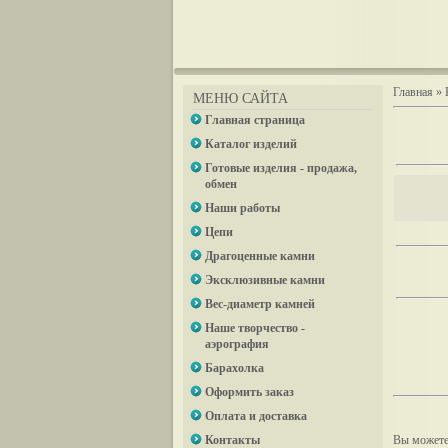
Главная
»
МЕНЮ САЙТА
Главная страница
Каталог изделий
Готовые изделия - продажа,
обмен
Наши работы
Цепи
Драгоценные камни
Эксклюзивные камни
Вес-диаметр камней
Наше творчество -
аэрография
Барахолка
Оформить заказ
Оплата и доставка
Контакты
Вы можете 