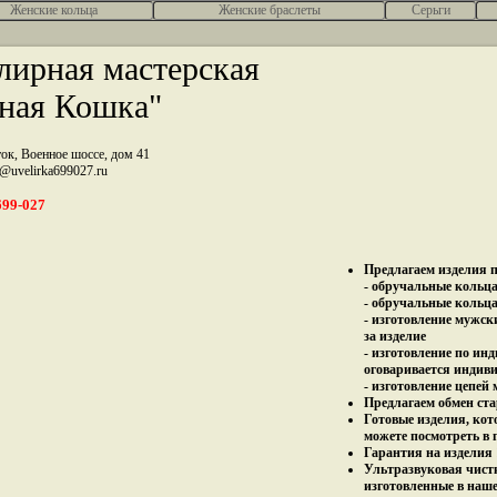
Женcкие кольца
Женские браслеты
Серьги
ирная мастерская
ная Кошка"
ток, Военное шоссе, дом 41
z@uvelirka699027.ru
699-027
Предлагаем изделия п
- обручальные кольца 
- обручальные кольца
- изготовление мужск
за изделие
- изготовление по ин
оговаривается индив
- изготовление цепей
Предлагаем обмен ста
Готовые изделия, кот
можете посмотреть в 
Гарантия на изделия 
Ультразвуковая чист
изготовленные в наш