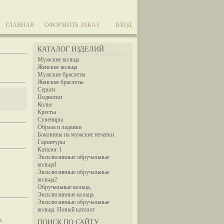
ГЛАВНАЯ
ОФОРМИТЬ ЗАКАЗ
ВХОД
КАТАЛОГ ИЗДЕЛИЙ
Мужские кольца
Женские кольца
Мужские браслеты
Женские браслеты
Серьги
Подвески
Колье
Кресты
Сувениры
Образа и ладанки
Боковины на мужские печатки
Гарнитуры
Каталог 1
Эксклюзивные обручальные
кольца1
Эксклюзивные обручальные
кольца2
Обручальные кольца,
Эксклюзивные кольца
Эксклюзивные обручальные
кольца. Новый каталог
ю.
ПОИСК ПО САЙТУ