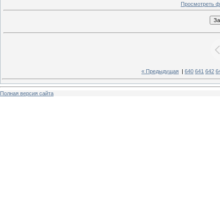
Просмотреть ф
« Предыдущая
|
640
641
642
6
Полная версия сайта