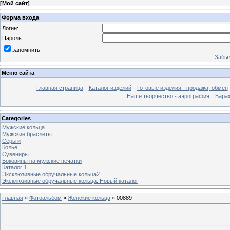
[
Мой сайт
]
Форма входа
Логин:
Пароль:
запомнить
Забыл
Меню сайта
Главная страница
Каталог изделий
Готовые изделия - продажа, обмен
Наше творчество - аэрография
Бара
Categories
Мужские кольца
Мужские браслеты
Серьги
Колье
Сувениры
Боковины на мужские печатки
Каталог 1
Эксклюзивные обручальные кольца2
Эксклюзивные обручальные кольца. Новый каталог
Главная
»
Фотоальбом
»
Женские кольца
» 00889