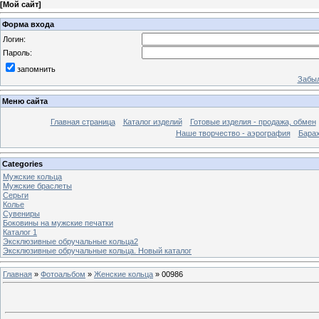
[
Мой сайт
]
Форма входа
Логин:
Пароль:
запомнить
Забыл
Меню сайта
Главная страница
Каталог изделий
Готовые изделия - продажа, обмен
Наше творчество - аэрография
Бара
Categories
Мужские кольца
Мужские браслеты
Серьги
Колье
Сувениры
Боковины на мужские печатки
Каталог 1
Эксклюзивные обручальные кольца2
Эксклюзивные обручальные кольца. Новый каталог
Главная
»
Фотоальбом
»
Женские кольца
» 00986