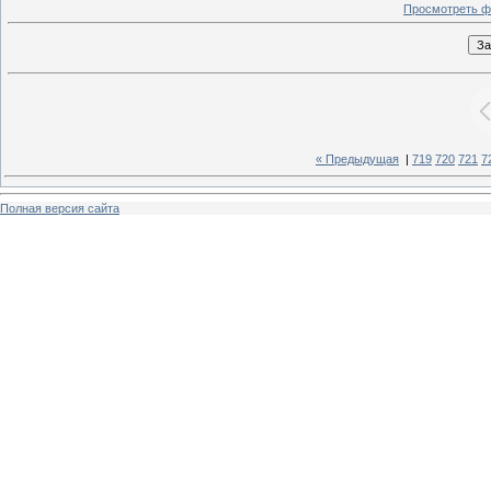
Просмотреть ф
« Предыдущая
|
719
720
721
7
Полная версия сайта