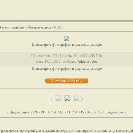
Каталог изделий
»
Женские кольца
» 01003
Просмотреть фотографию в реальном размере
Просмотров
: 933 |
Размеры
: 614x635px/58.7Kb
Дата
: 19.12.2011 |
Добавил
:
Administrator
Просмотреть фотографию в реальном размере
« Предыдущая
|
728
729
730
731
732
[
733
]
734
735
736
737
738
|
Следующая »
распечатать эту страницу и показать мастеру, если планируете посетить нашу мастерску