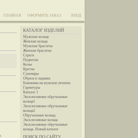
ГЛАВНАЯ
ОФОРМИТЬ ЗАКАЗ
ВХОД
КАТАЛОГ ИЗДЕЛИЙ
Мужские кольца
Женские кольца
Мужские браслеты
Женские браслеты
Серьги
Подвески
Колье
Кресты
Сувениры
Образа и ладанки
Боковины на мужские печатки
Гарнитуры
Каталог 1
Эксклюзивные обручальные
кольца1
Эксклюзивные обручальные
кольца2
Обручальные кольца,
Эксклюзивные кольца
Эксклюзивные обручальные
кольца. Новый каталог
ю.
ПОИСК ПО САЙТУ