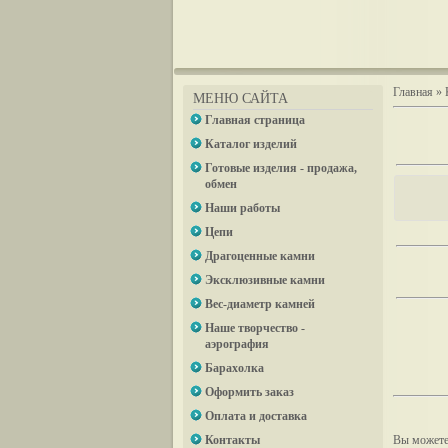
Главная
»
МЕНЮ САЙТА
Главная страница
Каталог изделий
Готовые изделия - продажа,
обмен
Наши работы
Цепи
Драгоценные камни
Эксклюзивные камни
Вес-диаметр камней
Наше творчество -
аэрография
Барахолка
Оформить заказ
Оплата и доставка
Контакты
Вы можете 