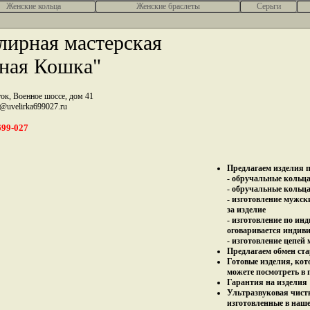
Женcкие кольца
Женские браслеты
Серьги
ирная мастерская
ная Кошка"
ток, Военное шоссе, дом 41
z@uvelirka699027.ru
699-027
Предлагаем изделия п
- обручальные кольца 
- обручальные кольца
- изготовление мужск
за изделие
- изготовление по ин
оговаривается индив
- изготовление цепей
Предлагаем обмен ста
Готовые изделия, кот
можете посмотреть в 
Гарантия на изделия 
Ультразвуковая чист
изготовленные в наш