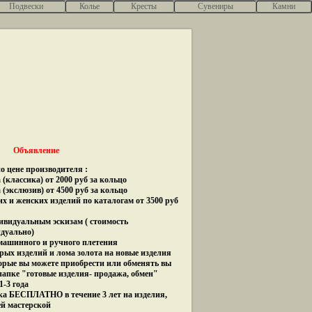
Подвески
Колье
Кресты
Сувениры
Камни
Объявление
о цене производителя :
(классика) от 2000 руб за кольцо
 (экслюзив) от 4500 руб за кольцо
их и женских изделий по каталогам от 3500 руб
дивидуальным эскизам ( стоимость
идуально)
 машинного и ручного плетения
рых изделий и лома золота на новые изделия
орые вы можете приобрести или обменять вы
папке "готовые изделия- продажа, обмен"
1-3 года
ка БЕСПЛАТНО в течение 3 лет на изделия,
ей мастерской