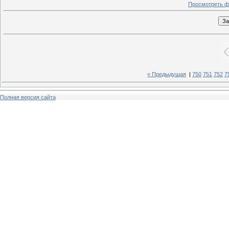
Просмотреть ф
« Предыдущая
|
750
751
752
7
Полная версия сайта