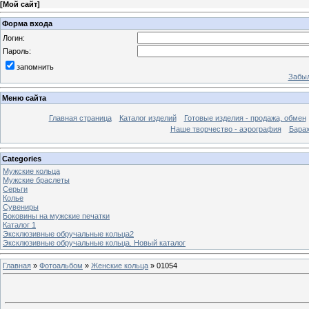
[
Мой сайт
]
Форма входа
Логин:
Пароль:
запомнить
Забыл
Меню сайта
Главная страница
Каталог изделий
Готовые изделия - продажа, обмен
Наше творчество - аэрография
Бара
Categories
Мужские кольца
Мужские браслеты
Серьги
Колье
Сувениры
Боковины на мужские печатки
Каталог 1
Эксклюзивные обручальные кольца2
Эксклюзивные обручальные кольца. Новый каталог
Главная
»
Фотоальбом
»
Женские кольца
» 01054