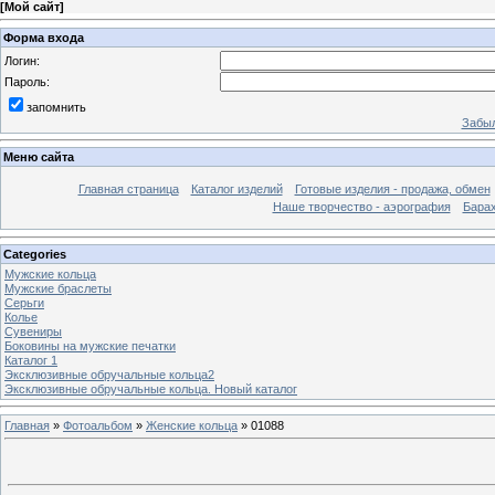
[
Мой сайт
]
Форма входа
Логин:
Пароль:
запомнить
Забыл
Меню сайта
Главная страница
Каталог изделий
Готовые изделия - продажа, обмен
Наше творчество - аэрография
Бара
Categories
Мужские кольца
Мужские браслеты
Серьги
Колье
Сувениры
Боковины на мужские печатки
Каталог 1
Эксклюзивные обручальные кольца2
Эксклюзивные обручальные кольца. Новый каталог
Главная
»
Фотоальбом
»
Женские кольца
» 01088