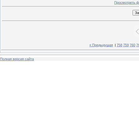
Просмотреть ф
« Предыдущая
|
758
759
760
7
Полная версия сайта